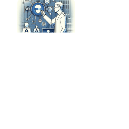
Keywords Studios Lança Soluções de IA para
Desenvolvimento de Jogos
A Revolução do Software: Como a IA Está
Transformando o Mercado