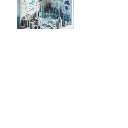
Nova Técnica Revoluciona Otimização de
Raciocínio em Modelos de Linguagem
Creatio Revoluciona o CRM com Plataforma
Nativa de IA