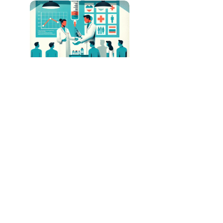
Lenacapavir: Injeção Anual Promissora para
Prevenção do HIV
Anthropic Lança Plataforma Colaborativa para
Democratizar o Uso de IA em Empresas