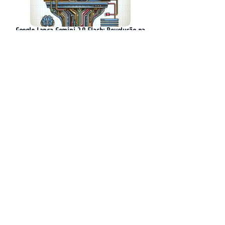
Google Lança Gemini 2.0 Flash: Revolução na
Geração de Imagens com IA
AGNTCY: A Nova Iniciativa para
Interoperabilidade entre Agentes de IA