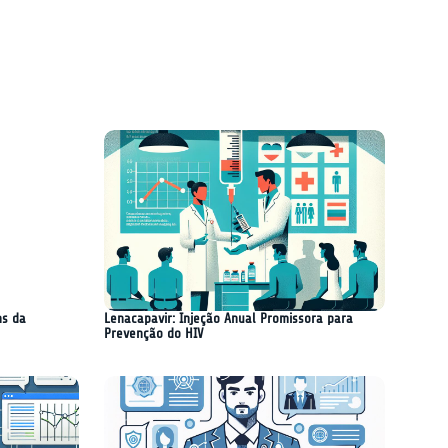
ma
ns da
Lenacapavir: Injeção Anual Promissora para
Prevenção do HIV