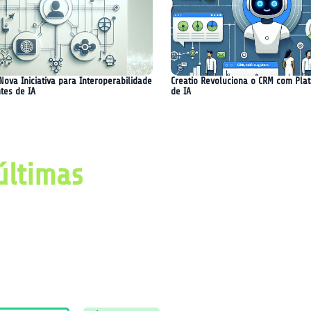
Nova Iniciativa para Interoperabilidade
Creatio Revoluciona o CRM com Pla
tes de IA
de IA
últimas
imas notícias, avanços e
ial e tecnologia.