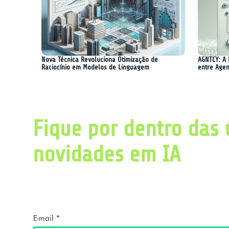
Nova Técnica Revoluciona Otimização de
AGNTCY: A 
Raciocínio em Modelos de Linguagem
entre Agen
Fique por dentro das 
novidades em IA
Obtenha diariamente um resumo com as últ
pesquisas relacionadas a inteligência artific
E-mail