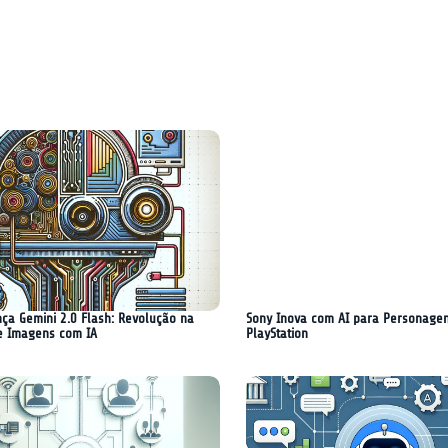
do as principais
#40: Explorando as principais
inovações da última
tendências e inovações da últi
semana
ça Gemini 2.0 Flash: Revolução na
Sony Inova com AI para Personage
e Imagens com IA
PlayStation