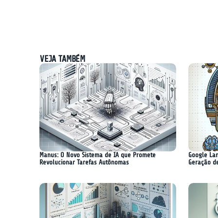
VEJA TAMBÉM
#42: Explorando as principais
#41: Exploran
tendências e inovações desta
tendências e 
semana
semana
Manus: O Novo Sistema de IA que Promete
Google Lan
Revolucionar Tarefas Autônomas
Geração d