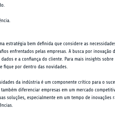
o.

ncia.

ma estratégia bem definida que considere as necessidade
esafios enfrentados pelas empresas. A busca por inovaç
e dados e a confiança do cliente. Para mais insights sob
e fique por dentro das novidades.
sidades da indústria é um componente crítico para o suc
s também diferenciar empresas em um mercado competitivo
uas soluções, especialmente em um tempo de inovações rá
ências.