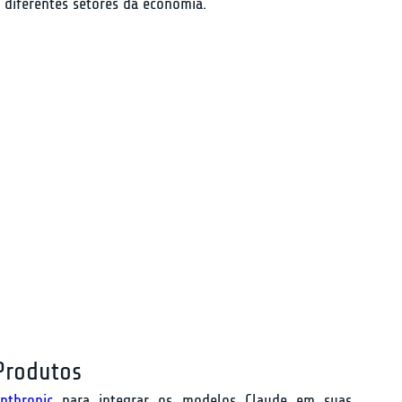
diferentes setores da economia.
 Produtos
nthropic
 para integrar os modelos Claude em suas 