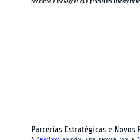
produtos e inovações que prometem transformar 
Parcerias Estratégicas e Novos
A 
Salesforce
 anunciou uma parceria com a 
A