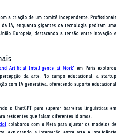
om a criação de um comitê independente. Profissionais 
 da IA, enquanto gigantes da tecnologia pediram uma 
nião Europeia, destacando a tensão entre inovação e 
nais
and Artificial Intelligence at Work'
 em Paris explorou 
ercepção da arte. No campo educacional, a startup 
ção com IA generativa, oferecendo suporte educacional 
ando o ChatGPT para superar barreiras linguísticas em 
ara residentes que falam diferentes idiomas.
dol
 colaborou com a Meta para ajustar os modelos de 
, explorando a interseção entre arte e inteligência 