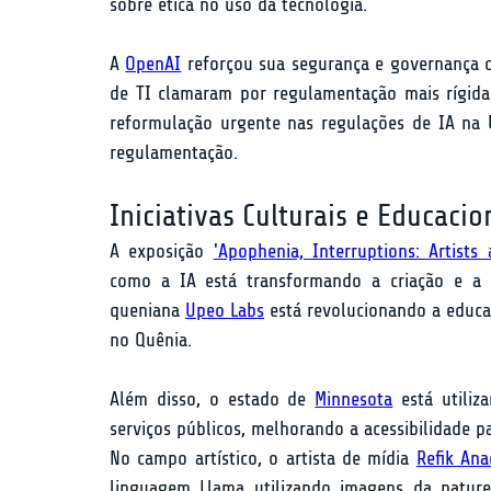
sobre ética no uso da tecnologia.
A 
OpenAI
 reforçou sua segurança e governança c
de TI clamaram por regulamentação mais rígida
reformulação urgente nas regulações de IA na U
regulamentação.
Iniciativas Culturais e Educacio
A exposição 
'Apophenia, Interruptions: Artists 
como a IA está transformando a criação e a p
queniana 
Upeo Labs
 está revolucionando a educa
no Quênia.
Além disso, o estado de 
Minnesota
 está utiliz
serviços públicos, melhorando a acessibilidade p
No campo artístico, o artista de mídia 
Refik Ana
linguagem Llama utilizando imagens da natureza