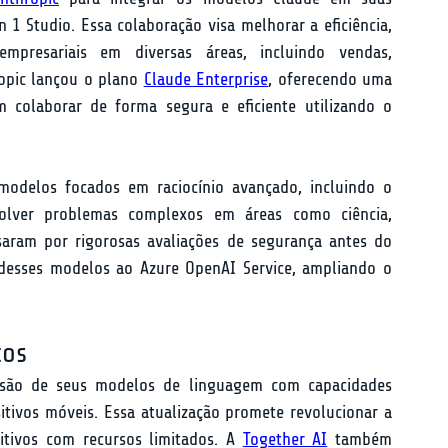
n 1 Studio. Essa colaboração visa melhorar a eficiência, 
mpresariais em diversas áreas, incluindo vendas, 
opic lançou o plano 
Claude Enterprise
, oferecendo uma 
 colaborar de forma segura e eficiente utilizando o 
 foi destaque com o lançamento de modelos focados em raciocínio avançado, incluindo o 
solver problemas complexos em áreas como ciência, 
ram por rigorosas avaliações de segurança antes do 
desses modelos ao Azure OpenAI Service, ampliando o 
cos
são de seus modelos de linguagem com capacidades 
itivos móveis. Essa atualização promete revolucionar a 
itivos com recursos limitados. A 
Together AI
 também 