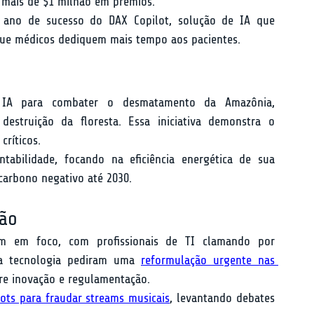
 mais de $1 milhão em prêmios.
ano de sucesso do DAX Copilot, solução de IA que 
que médicos dediquem mais tempo aos pacientes.
e IA para combater o desmatamento da Amazônia, 
struição da floresta. Essa iniciativa demonstra o 
críticos.
abilidade, focando na eficiência energética de sua 
carbono negativo até 2030.
ção
Questões de ética e regulamentação estiveram em foco, com profissionais de TI clamando por 
da tecnologia pediram uma 
reformulação urgente nas 
tre inovação e regulamentação.
ots para fraudar streams musicais
, levantando debates 