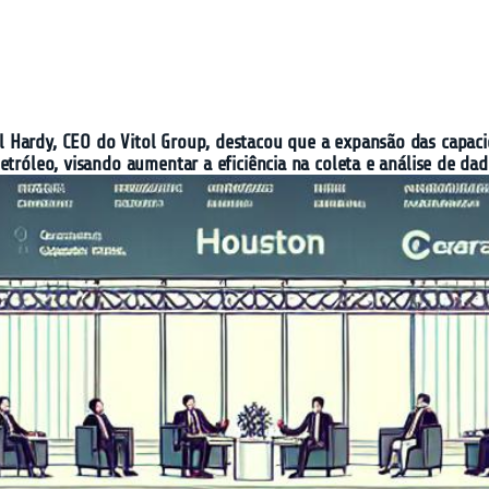
Hardy, CEO do Vitol Group, destacou que a expansão das capacida
etróleo, visando aumentar a eficiência na coleta e análise de dad