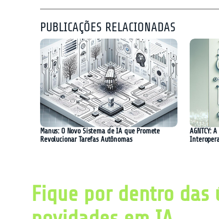
PUBLICAÇÕES RELACIONADAS
Manus: O Novo Sistema de IA que Promete
AGNTCY: A 
Revolucionar Tarefas Autônomas
Interoper
Fique por dentro das 
novidades em IA