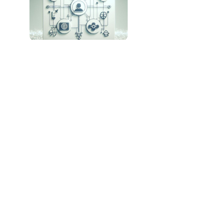
AGNTCY: A Nova Iniciativa para
Interoperabilidade entre Agentes de IA
Creatio Revoluciona o CRM com Plataforma
Nativa de IA