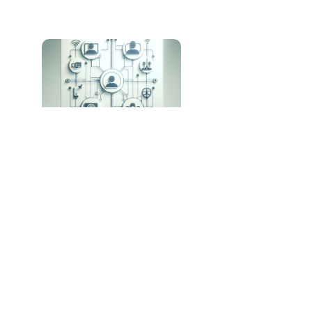
AGNTCY: A Nova Iniciativa para
Interoperabilidade entre Agentes de IA
Creatio Revoluciona o CRM com Plataforma
Nativa de IA