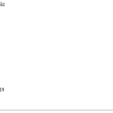
ção
:19