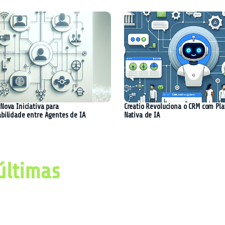
Nova Iniciativa para
Creatio Revoluciona o CRM com Pl
abilidade entre Agentes de IA
Nativa de IA
últimas
imas notícias, avanços e