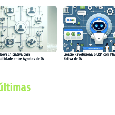
Nova Iniciativa para
Creatio Revoluciona o CRM com Pl
abilidade entre Agentes de IA
Nativa de IA
últimas
imas notícias, avanços e