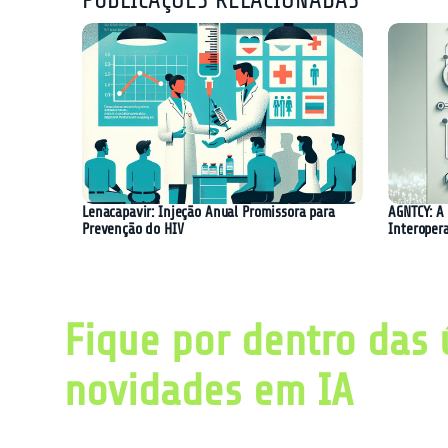
PUBLICAÇÕES RELACIONADAS
Lenacapavir: Injeção Anual Promissora para
AGNTCY: A 
Prevenção do HIV
Interoper
Fique por dentro das 
novidades em IA
Obtenha diariamente um resumo com as últ