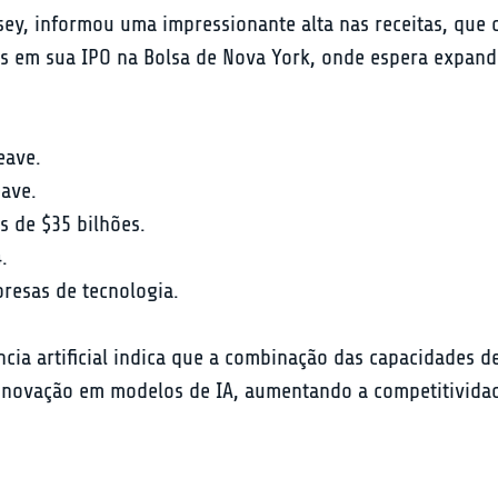
y, informou uma impressionante alta nas receitas, que c
s em sua IPO na Bolsa de Nova York, onde espera expandi
eave.
eave.
s de $35 bilhões.
.
resas de tecnologia.
cia artificial indica que a combinação das capacidades d
 a inovação em modelos de IA, aumentando a competitivid