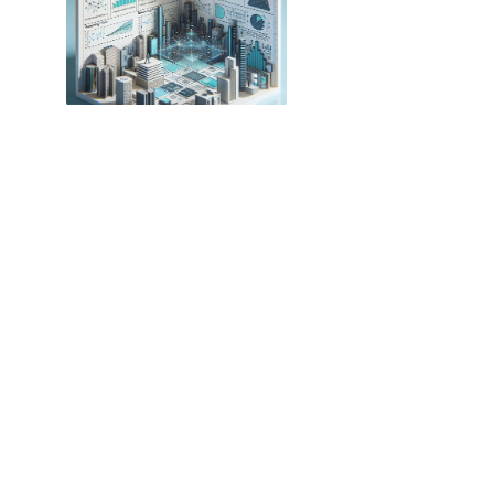
Nova Técnica Revoluciona Otimização de
Raciocínio em Modelos de Linguagem
Keywords Studios Lança Soluções de IA para
Desenvolvimento de Jogos