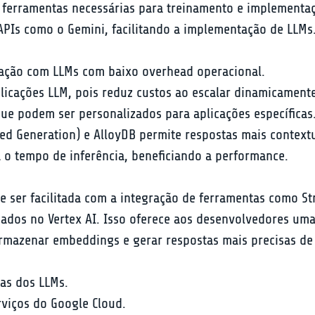
s ferramentas necessárias para treinamento e implementa
APIs como o Gemini, facilitando a implementação de LLMs
ração com LLMs com baixo overhead operacional.
licações LLM, pois reduz custos ao escalar dinamicamente
que podem ser personalizados para aplicações específicas
d Generation) e AlloyDB permite respostas mais contextu
a o tempo de inferência, beneficiando a performance.
 ser facilitada com a integração de ferramentas como Str
dados no Vertex AI. Isso oferece aos desenvolvedores um
 armazenar embeddings e gerar respostas mais precisas d
as dos LLMs.

rviços do Google Cloud.
