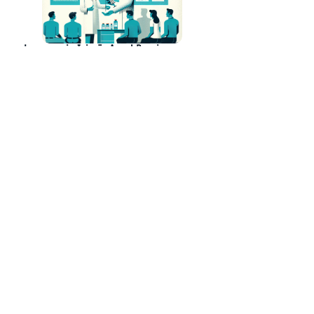
Lenacapavir: Injeção Anual Promissora para
Prevenção do HIV
Anthropic Lança Plataforma Colaborativa para
Democratizar o Uso de IA em Empresas