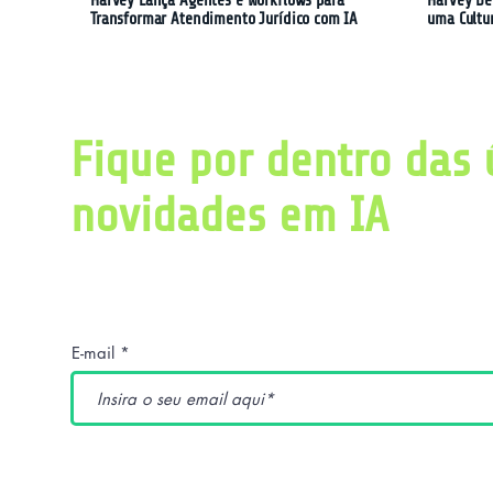
Harvey Lança Agentes e Workflows para
Harvey De
Transformar Atendimento Jurídico com IA
uma Cultu
Fique por dentro das 
novidades em IA
Obtenha diariamente um resumo com as últ
pesquisas relacionadas a inteligência artific
E-mail