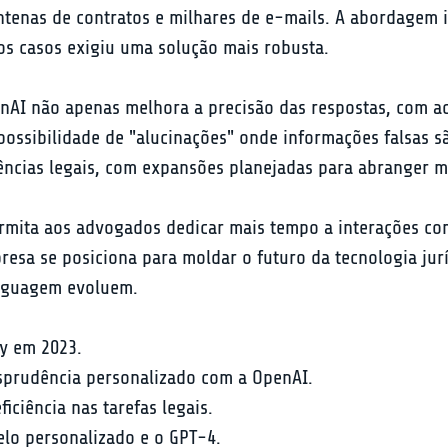
enas de contratos e milhares de e-mails. A abordagem ini
os casos exigiu uma solução mais robusta.
nAI não apenas melhora a precisão das respostas, com a
ssibilidade de "alucinações" onde informações falsas s
rências legais, com expansões planejadas para abranger ma
rmita aos advogados dedicar mais tempo a interações com 
presa se posiciona para moldar o futuro da tecnologia j
inguagem evoluem.
ey em 2023.
sprudência personalizado com a OpenAI.
ciência nas tarefas legais.
o personalizado e o GPT-4.