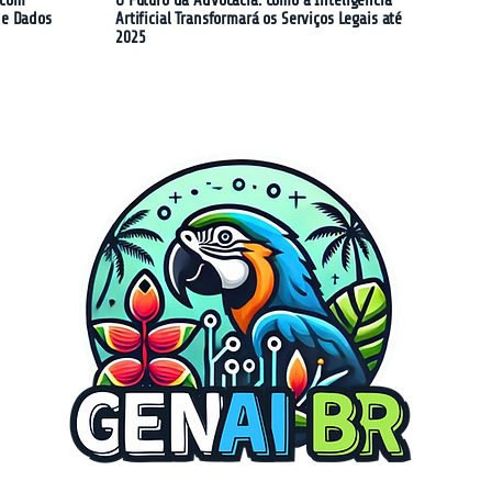
 com
O Futuro da Advocacia: Como a Inteligência
de Dados
Artificial Transformará os Serviços Legais até
2025