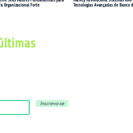
fine Seus Valores Fundamentais para
Harvey Revoluciona Sistemas RAG
ra Organizacional Forte
Tecnologias Avançadas de Banco 
últimas
imas notícias, avanços e
ial e tecnologia.
Inscreva-se