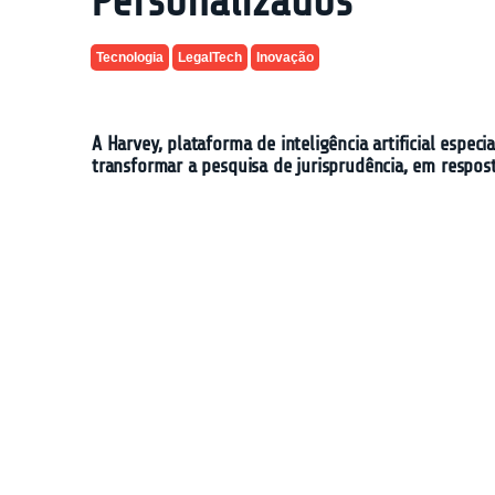
Personalizados
Tecnologia
LegalTech
Inovação
A Harvey, plataforma de inteligência artificial espe
transformar a pesquisa de jurisprudência, em respost