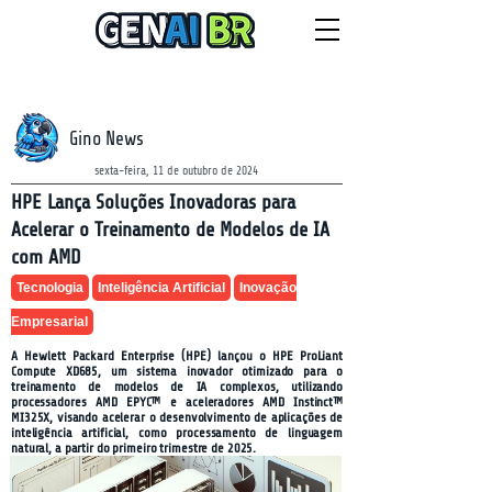
NEWSLETTER
quinta-feira, 6 de agosto de 2026
Gino News
sexta-feira, 11 de outubro de 2024
HPE Lança Soluções Inovadoras para
Acelerar o Treinamento de Modelos de IA
com AMD
Tecnologia
Inteligência Artificial
Inovação
Empresarial
A Hewlett Packard Enterprise (HPE) lançou o HPE ProLiant
Compute XD685, um sistema inovador otimizado para o
treinamento de modelos de IA complexos, utilizando
processadores AMD EPYC™ e aceleradores AMD Instinct™
MI325X, visando acelerar o desenvolvimento de aplicações de
inteligência artificial, como processamento de linguagem
natural, a partir do primeiro trimestre de 2025.