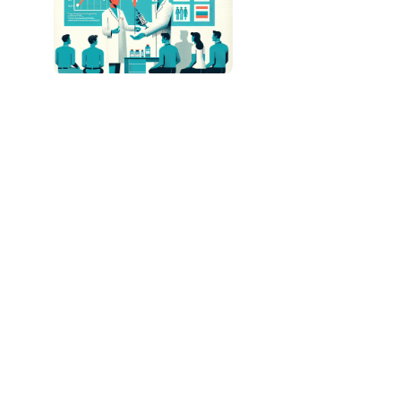
Lenacapavir: Injeção Anual Promissora para
Prevenção do HIV
AGNTCY: A Nova Iniciativa para
Interoperabilidade entre Agentes de IA