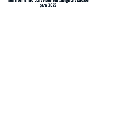
Transformando Conversas em Insights Valiosos
para 2025
Fortalecendo a Segurança do Modelo Gemini
com Filtros de Conteúdo e Instruções do
Sistema