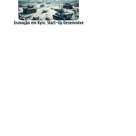
Inovação em Kyiv: Start-Up Desenvolve
Controlador Unificado para Robôs e Drones na
Guerra contra a Rússia
Cerebras Expande Infraestrutura de IA com
Novos Datacenters e Parcerias Estratégicas