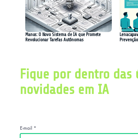
Manus: O Novo Sistema de IA que Promete
Lenacapav
Revolucionar Tarefas Autônomas
Prevenção
Fique por dentro das 
novidades em IA
Obtenha diariamente um resumo com as últ
pesquisas relacionadas a inteligência artific
E-mail