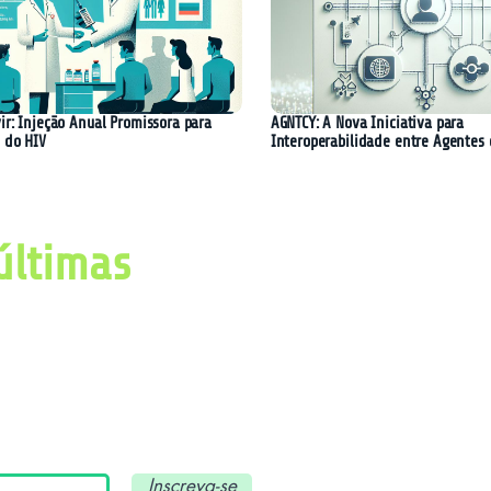
ir: Injeção Anual Promissora para
AGNTCY: A Nova Iniciativa para
 do HIV
Interoperabilidade entre Agentes 
últimas
imas notícias, avanços e
ial e tecnologia.
Inscreva-se