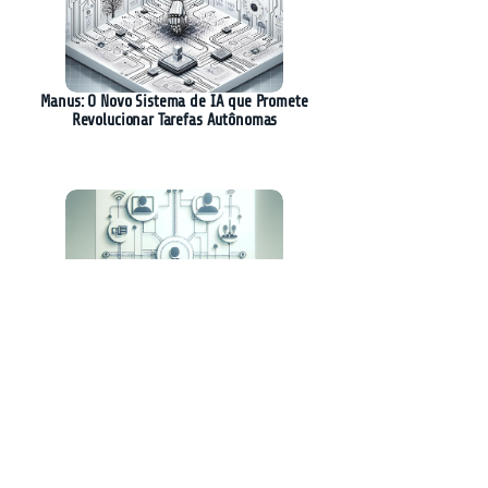
Manus: O Novo Sistema de IA que Promete
Revolucionar Tarefas Autônomas
AGNTCY: A Nova Iniciativa para
Interoperabilidade entre Agentes de IA