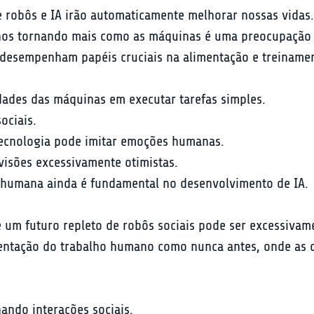
e robôs e IA irão automaticamente melhorar nossas vidas.
os tornando mais como as máquinas é uma preocupação centr
desempenham papéis cruciais na alimentação e treiname
dades das máquinas em executar tarefas simples.
ociais.
ecnologia pode imitar emoções humanas.
evisões excessivamente otimistas.
a humana ainda é fundamental no desenvolvimento de IA.
e um futuro repleto de robôs sociais pode ser excessivam
entação do trabalho humano como nunca antes, onde as c
ndo interações sociais.
