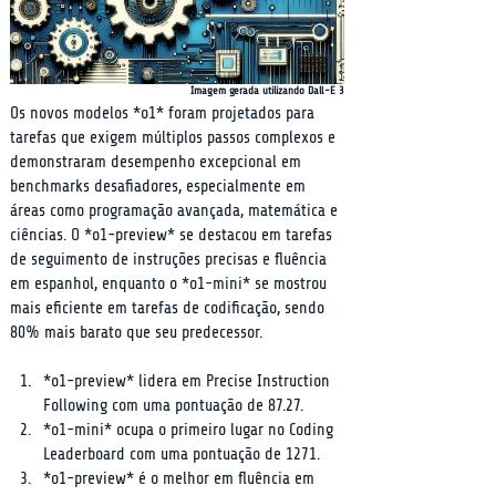
Imagem gerada utilizando Dall-E 3
Os novos modelos *o1* foram projetados para 
tarefas que exigem múltiplos passos complexos e 
demonstraram desempenho excepcional em 
benchmarks desafiadores, especialmente em 
áreas como programação avançada, matemática e 
ciências. O *o1-preview* se destacou em tarefas 
de seguimento de instruções precisas e fluência 
em espanhol, enquanto o *o1-mini* se mostrou 
mais eficiente em tarefas de codificação, sendo 
80% mais barato que seu predecessor.
*o1-preview* lidera em Precise Instruction 
Following com uma pontuação de 87.27.
*o1-mini* ocupa o primeiro lugar no Coding 
Leaderboard com uma pontuação de 1271.
*o1-preview* é o melhor em fluência em 