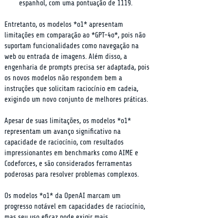
espanhol, com uma pontuação de 1119.
Entretanto, os modelos *o1* apresentam 
limitações em comparação ao *GPT-4o*, pois não 
suportam funcionalidades como navegação na 
web ou entrada de imagens. Além disso, a 
engenharia de prompts precisa ser adaptada, pois 
os novos modelos não respondem bem a 
instruções que solicitam raciocínio em cadeia, 
exigindo um novo conjunto de melhores práticas.
Apesar de suas limitações, os modelos *o1* 
representam um avanço significativo na 
capacidade de raciocínio, com resultados 
impressionantes em benchmarks como AIME e 
Codeforces, e são considerados ferramentas 
poderosas para resolver problemas complexos.
Os modelos *o1* da OpenAI marcam um 
progresso notável em capacidades de raciocínio, 
mas seu uso eficaz pode exigir mais 