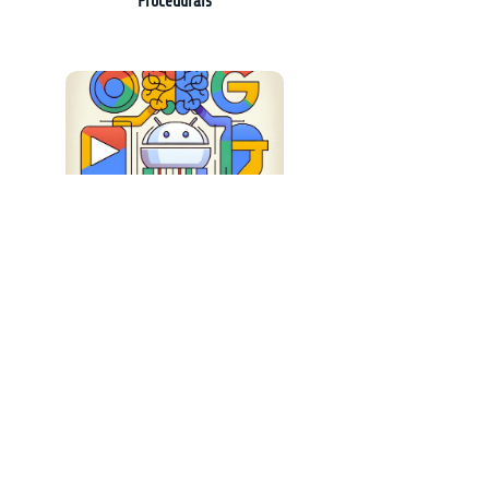
Procedurais
Google Apresenta Gemini 2.0: Mais Inteligência
e Conexão nas Respostas do Chatbot
Peer Global Inc levanta $10,5 milhões e lança
planetas pessoais no metaverso