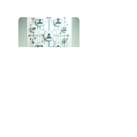
AGNTCY: A Nova Iniciativa para
Interoperabilidade entre Agentes de IA
Creatio Revoluciona o CRM com Plataforma
Nativa de IA