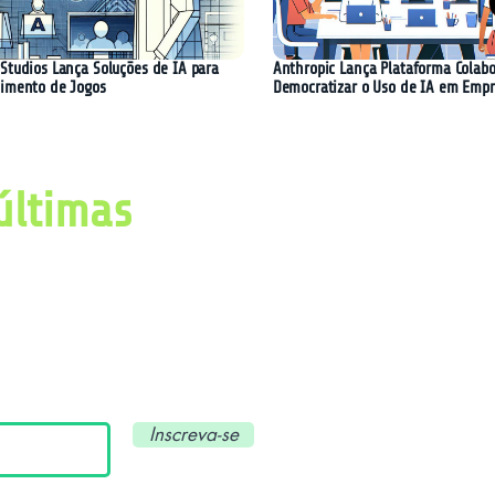
Studios Lança Soluções de IA para
Anthropic Lança Plataforma Colabo
imento de Jogos
Democratizar o Uso de IA em Emp
últimas
imas notícias, avanços e
ial e tecnologia.
Inscreva-se