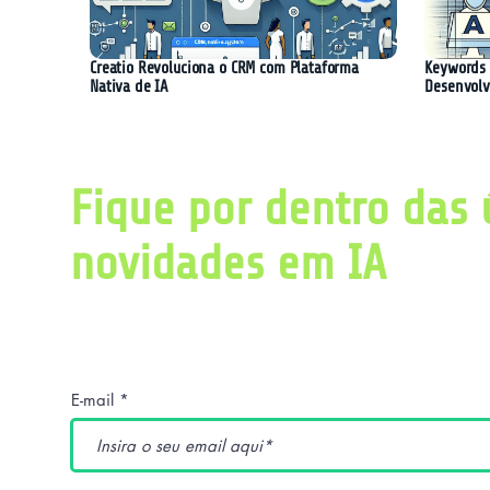
Creatio Revoluciona o CRM com Plataforma
Keywords 
Nativa de IA
Desenvolv
Fique por dentro das 
novidades em IA
Obtenha diariamente um resumo com as últ
pesquisas relacionadas a inteligência artific
E-mail