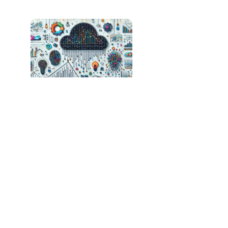
Mudanças Drásticas no Mercado de IA: DALL-E
Enfrenta Queda e Black Forest Labs Surge em
2025
Cerebras Expande Infraestrutura de IA com
Novos Datacenters e Parcerias Estratégicas