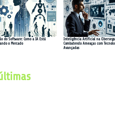
ão do Software: Como a IA Está
Inteligência Artificial na Ciberseg
ando o Mercado
Combatendo Ameaças com Tecnolo
Avançadas
últimas
imas notícias, avanços e
ial e tecnologia.