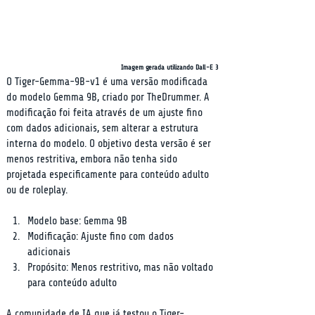
Imagem gerada utilizando Dall-E 3
O Tiger-Gemma-9B-v1 é uma versão modificada 
do modelo Gemma 9B, criado por TheDrummer. A 
modificação foi feita através de um ajuste fino 
com dados adicionais, sem alterar a estrutura 
interna do modelo. O objetivo desta versão é ser 
menos restritiva, embora não tenha sido 
projetada especificamente para conteúdo adulto 
ou de roleplay.
Modelo base: Gemma 9B
Modificação: Ajuste fino com dados 
adicionais
Propósito: Menos restritivo, mas não voltado 
para conteúdo adulto
A comunidade de IA que já testou o Tiger-