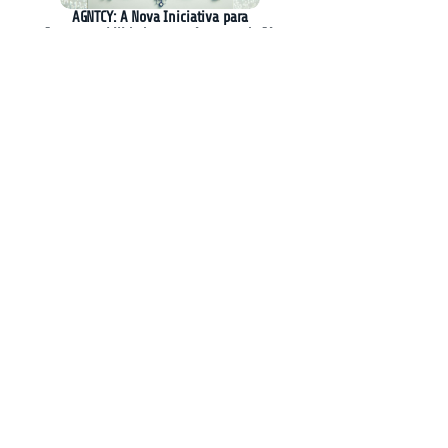
AGNTCY: A Nova Iniciativa para
Interoperabilidade entre Agentes de IA
Camilo Santana Propõe Discussão sobre
Regulamentação da Inteligência Artificial