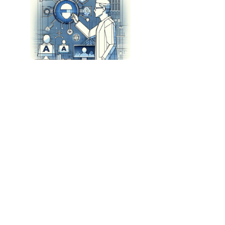
Keywords Studios Lança Soluções de IA para
Desenvolvimento de Jogos
A Revolução do Software: Como a IA Está
Transformando o Mercado