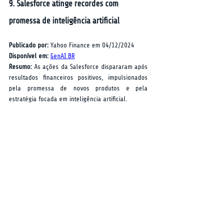
9. Salesforce atinge recordes com 
promessa de inteligência artificial
Publicado por:
 Yahoo Finance em 04/12/2024  
Disponível em:
GenAI BR
Resumo:
 As ações da Salesforce dispararam após 
resultados financeiros positivos, impulsionados 
pela promessa de novos produtos e pela 
estratégia focada em inteligência artificial.  
Pontos-Chave:
Desempenho financeiro surpreendente 
representa confiança do mercado.
Integração da IA nas operações promete 
eficiência e inovação.
A projeção futura sugere um crescimento 
contínuo no setor de software.
Perspectiva do Analista:
 O sucesso contínuo da 