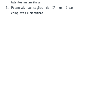
talentos matemáticos.
Potenciais aplicações da IA em áreas 
complexas e científicas.
Perspectiva do Analista:
 O sucesso da 
AlphaGeometry2 demonstra que a IA está não 
apenas competindo com, mas superando 
humanos em tarefas intelectuais especializadas. 
Isso levanta questões sobre o futuro da 
educação e da valorização de habilidades 
humanas em um mundo onde a IA pode oferecer 
soluções mais rápidas e precisas.
10. Agentes de IA que fecham negócios 
em tempo real com a Solda.AI
Publicado por:
 Eleven Labs em 09/02/2025  
Disponível em:
GenAI BR