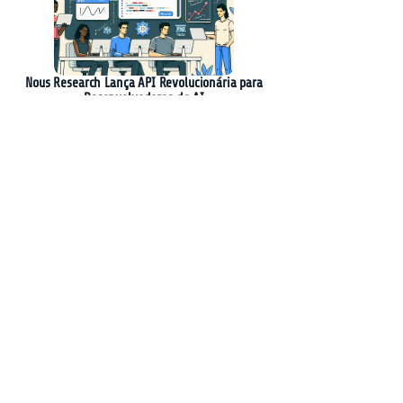
Nous Research Lança API Revolucionária para
Desenvolvedores de AI
Mudanças Drásticas no Mercado de IA: DALL-E
Enfrenta Queda e Black Forest Labs Surge em
2025