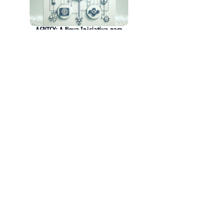
AGNTCY: A Nova Iniciativa para
Interoperabilidade entre Agentes de IA
Creatio Revoluciona o CRM com Plataforma
Nativa de IA