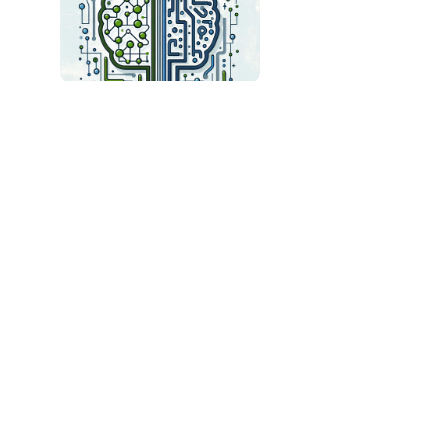
Redução de Memória em Modelos de Raciocínio:
Inovações e Desafios
Segurança em LLM: Riscos e Melhores Práticas
para Proteger a Inteligência Artificial