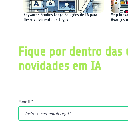
Keywords Studios Lança Soluções de IA para
Yelp Inova
Desenvolvimento de Jogos
Avanços n
Fique por dentro das 
novidades em IA
Obtenha diariamente um resumo com as últ
pesquisas relacionadas a inteligência artific
E-mail