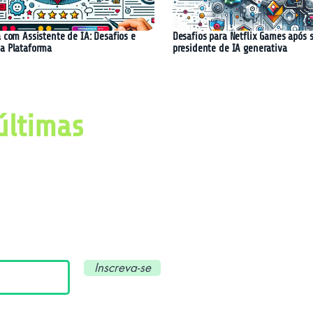
 com Assistente de IA: Desafios e
Desafios para Netflix Games após 
a Plataforma
presidente de IA generativa
últimas
imas notícias, avanços e
ial e tecnologia.
Inscreva-se