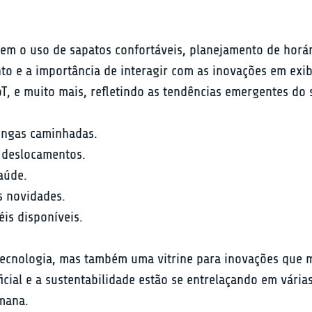
luem o uso de sapatos confortáveis, planejamento de horá
nto e a importância de interagir com as inovações em ex
IoT, e muito mais, refletindo as tendências emergentes do 
longas caminhadas.
 deslocamentos.
aúde.
s novidades.
éis disponíveis.
tecnologia, mas também uma vitrine para inovações que m
ficial e a sustentabilidade estão se entrelaçando em vária
umana.