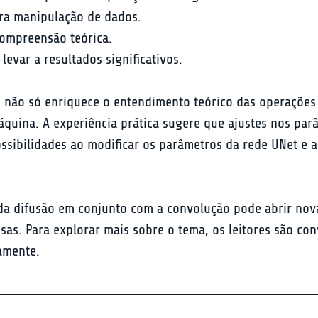
a manipulação de dados.

ompreensão teórica.

var a resultados significativos.
o não só enriquece o entendimento teórico das operações
áquina. A experiência prática sugere que ajustes nos p
possibilidades ao modificar os parâmetros da rede UNet e 
 da difusão em conjunto com a convolução pode abrir no
as. Para explorar mais sobre o tema, os leitores são con
amente.