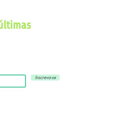
últimas
imas notícias, avanços e
ial e tecnologia.
Inscreva-se