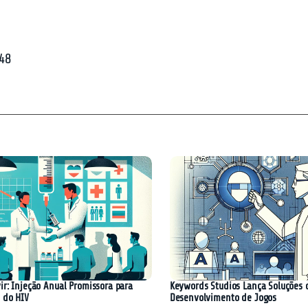
:48
ir: Injeção Anual Promissora para
Keywords Studios Lança Soluções 
 do HIV
Desenvolvimento de Jogos