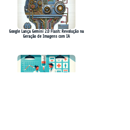
Google Lança Gemini 2.0 Flash: Revolução na
Geração de Imagens com IA
Lenacapavir: Injeção Anual Promissora para
Prevenção do HIV