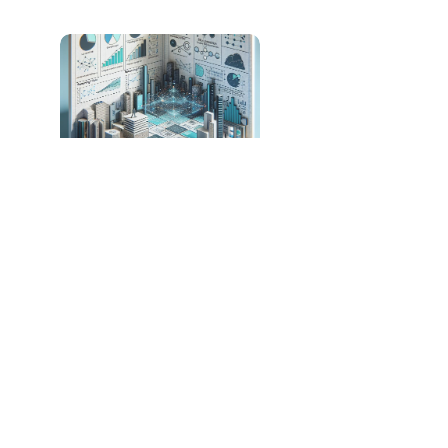
Nova Técnica Revoluciona Otimização de
Raciocínio em Modelos de Linguagem
Keywords Studios Lança Soluções de IA para
Desenvolvimento de Jogos