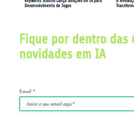
Keywords Studios Lança Soluções de IA para
A Revoluç
Desenvolvimento de Jogos
Transform
Fique por dentro das 
novidades em IA
Obtenha diariamente um resumo com as últ
pesquisas relacionadas a inteligência artific
E-mail