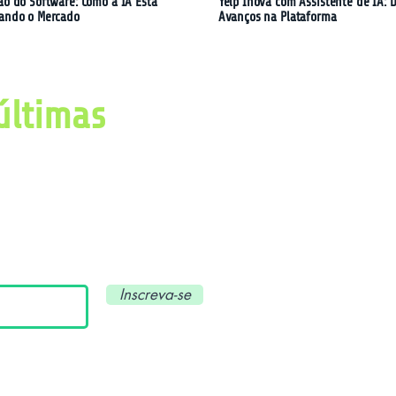
ão do Software: Como a IA Está
Yelp Inova com Assistente de IA: D
ando o Mercado
Avanços na Plataforma
últimas
imas notícias, avanços e
ial e tecnologia.
Inscreva-se