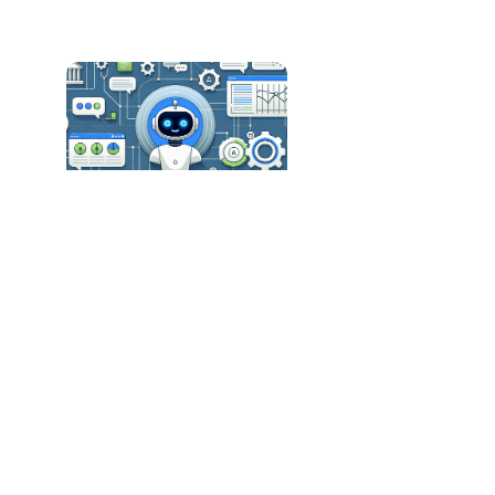
Creatio Revoluciona o CRM com Plataforma
Nativa de IA
A Revolução do Software: Como a IA Está
Transformando o Mercado