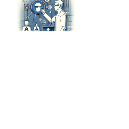
Keywords Studios Lança Soluções de IA para
Desenvolvimento de Jogos
A Revolução do Software: Como a IA Está
Transformando o Mercado