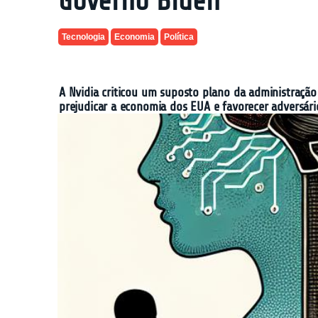
Governo Biden
Tecnologia
Economia
Política
A Nvidia criticou um suposto plano da administração 
prejudicar a economia dos EUA e favorecer adversári