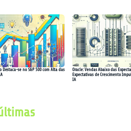
o Destaca-se no S&P 500 com Alta das
Oracle: Vendas Abaixo das Expecta
IA
Expectativas de Crescimento Impu
IA
últimas