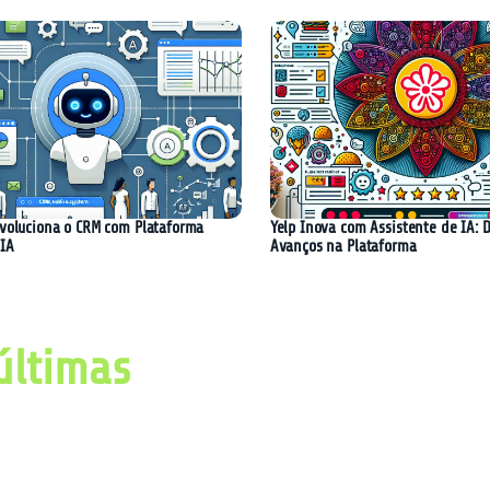
evoluciona o CRM com Plataforma
Yelp Inova com Assistente de IA: D
 IA
Avanços na Plataforma
últimas
imas notícias, avanços e