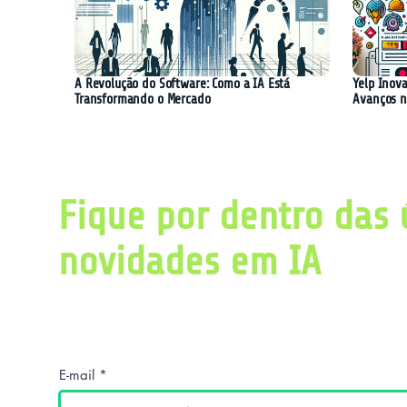
A Revolução do Software: Como a IA Está
Yelp Inova
Transformando o Mercado
Avanços n
Fique por dentro das 
novidades em IA
Obtenha diariamente um resumo com as últ
pesquisas relacionadas a inteligência artific
E-mail