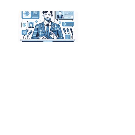
Camilo Santana Propõe Discussão sobre
Regulamentação da Inteligência Artificial
A Revolução do Software: Como a IA Está
Transformando o Mercado